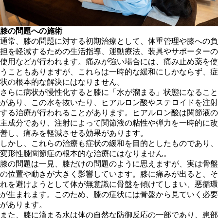
膝の問題への施術
通常、膝の問題に対する初期治療として、体重管理や膝への負
担を軽減するための生活指導、運動療法、装具やサポーターの
使用などが行われます。痛みが強い場合には、痛み止め薬を使
うこともありますが、これらは一時的な緩和にしかならず、症
状の根本的な解決にはなりません。
さらに病状が慢性化すると膝に「水が溜まる」状態になること
があり、この水を抜いたり、ヒアルロン酸やステロイドを注射
する治療が行われることがあります。ヒアルロン酸は関節液の
主成分であり、注射によって関節液の粘性や弾力を一時的に改
善し、痛みを軽減させる効果があります。
しかし、これらの治療も症状の緩和を目的としたものであり、
変形性膝関節症の根本的な治療にはなりません。
膝の問題は一見、膝だけの問題のように思えますが、実は骨盤
の位置や動きが大きく影響しています。膝に痛みが出ると、そ
れを避けようとして体が無意識に骨盤を傾けてしまい、悪循環
が生まれます。このため、膝の症状には骨盤から見ていく必要
があります。
また、膝に溜まる水は体の自然な防御反応の一部であり、患部