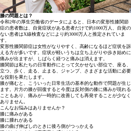
膝の問題とは？
令和2年の厚生労働省のデータによると、日本の変形性膝関節
症の患者数は、自覚症状がある患者だけで約1000万人、自覚の
ない患者はX線検査などにより約3000万人と推定されていま
す。
変形性膝関節症は女性がなりやすく、高齢になるほど症状を訴
える方が多いです。症状が軽いうちは立ち上がりや歩き始めに
痛みが出ますが、しばらく経つと痛みは消えます。
膝関節は私たちの日常動作にとって欠かせない部位で、座る、
立つ、歩く、走る、止まる、ジャンプ、さまざまな活動に必要
な役割を果たします。
膝が痛むと、こういった日常生活の基本的な動作で問題が生じ
ます。片方の膝が回復すると今度は反対側の膝に痛みが現れる
こともあり、痛みが一時的に改善しても再発することが少なく
ありません。
こんなお悩みはありませんか？
膝に痛みがある
膝に腫れがある
膝の曲げ伸ばしのときに後ろ側がつっかえる