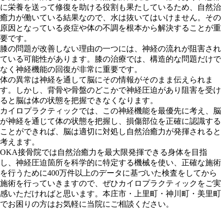
に栄養を送って修復を助ける役割も果たしているため、自然治
癒力が働いている結果なので、水は抜いてはいけません。その
原因となっている炎症や体の不調を根本から解決することが重
要です。
膝の問題が改善しない理由の一つには、神経の流れが阻害され
ている可能性があります。膝の治療では、構造的な問題だけで
なく神経機能の回復が非常に重要です。
体の異常は神経を通して脳にその情報がそのまま伝えられま
す。しかし、背骨や骨盤のどこかで神経圧迫があり阻害を受け
ると脳は体の状態を把握できなくなります。
カイロプラクティックでは、この神経機能を最優先に考え、脳
が神経を通じて体の状態を把握し、損傷部位を正確に認識する
ことができれば、脳は適切に対処し自然治癒力が発揮されると
考えます。
OKA接骨院では自然治癒力を最大限発揮できる身体を目指
し、神経圧迫箇所を科学的に特定する機械を使い、正確な施術
を行うために400万件以上のデータに基づいた検査をしてから
施術を行っていきますので、ぜひカイロプラクティックをご実
感いただければと思います。本庄市・上里町・神川町・美里町
でお困りの方はお気軽に当院にご相談ください。