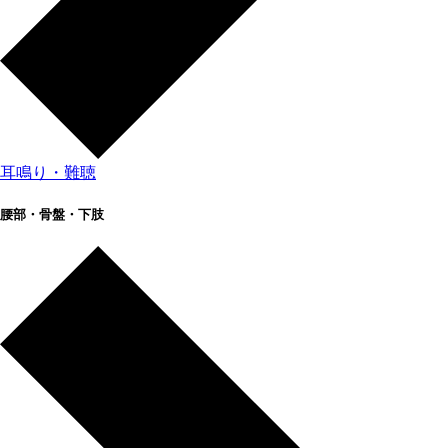
耳鳴り・難聴
腰部・骨盤・下肢